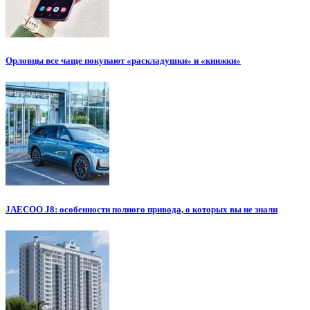
Орловцы все чаще покупают «раскладушки» и «книжки»
JAECOO J8: особенности полного привода, о которых вы не знали