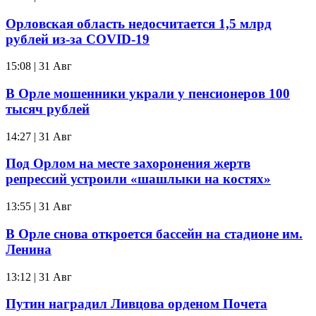
Орловская область недосчитается 1,5 млрд
рублей из-за COVID-19
15:08 | 31 Авг
В Орле мошенники украли у пенсионеров 100
тысяч рублей
14:27 | 31 Авг
Под Орлом на месте захоронения жертв
репрессий устроили «шашлыки на костях»
13:55 | 31 Авг
В Орле снова откроется бассейн на стадионе им.
Ленина
13:12 | 31 Авг
Путин наградил Ливцова орденом Почета