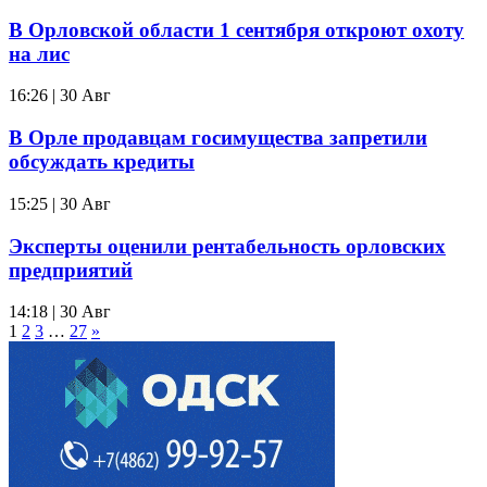
В Орловской области 1 сентября откроют охоту
на лис
16:26 | 30 Авг
В Орле продавцам госимущества запретили
обсуждать кредиты
15:25 | 30 Авг
Эксперты оценили рентабельность орловских
предприятий
14:18 | 30 Авг
1
2
3
…
27
»