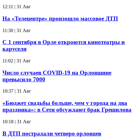
12:11 | 31 Авг
На «Телецентре» произошло массовое ДТП
11:30 | 31 Авг
С 1 сентября в Орле откроются кинотеатры и
карусели
11:02 | 31 Авг
Число случаев COVID-19 на Орловщине
превысило 7000
10:37 | 31 Авг
«Бюджет свадьбы больше, чем у города на два
праздника»: в Сети обсуждают брак Грешилова
10:18 | 31 Авг
В ДТП пострадали четверо орловцев