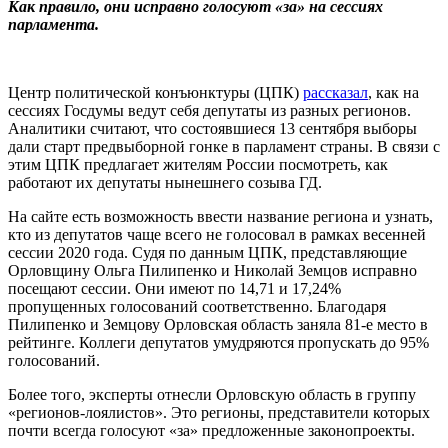
Как правило, они исправно голосуют «за» на сессиях
парламента.
Центр политической конъюнктуры (ЦПК)
рассказал
, как на
сессиях Госдумы ведут себя депутаты из разных регионов.
Аналитики считают, что состоявшиеся 13 сентября выборы
дали старт предвыборной гонке в парламент страны. В связи с
этим ЦПК предлагает жителям России посмотреть, как
работают их депутаты нынешнего созыва ГД.
На сайте есть возможность ввести название региона и узнать,
кто из депутатов чаще всего не голосовал в рамках весенней
сессии 2020 года. Судя по данным ЦПК, представляющие
Орловщину Ольга Пилипенко и Николай Земцов исправно
посещают сессии. Они имеют по 14,71 и 17,24%
пропущенных голосований соответственно. Благодаря
Пилипенко и Земцову Орловская область заняла 81-е место в
рейтинге. Коллеги депутатов умудряются пропускать до 95%
голосований.
Более того, эксперты отнесли Орловскую область в группу
«регионов-лоялистов». Это регионы, представители которых
почти всегда голосуют «за» предложенные законопроекты.