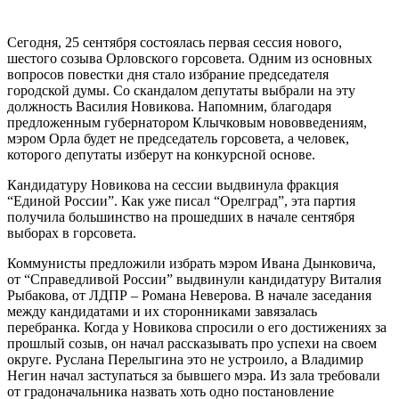
Сегодня, 25 сентября состоялась первая сессия нового,
шестого созыва Орловского горсовета. Одним из основных
вопросов повестки дня стало избрание председателя
городской думы. Со скандалом депутаты выбрали на эту
должность Василия Новикова. Напомним, благодаря
предложенным губернатором Клычковым нововведениям,
мэром Орла будет не председатель горсовета, а человек,
которого депутаты изберут на конкурсной основе.
Кандидатуру Новикова на сессии выдвинула фракция
“Единой России”. Как уже писал “Орелград”, эта партия
получила большинство на прошедших в начале сентября
выборах в горсовета.
Коммунисты предложили избрать мэром Ивана Дынковича,
от “Справедливой России” выдвинули кандидатуру Виталия
Рыбакова, от ЛДПР – Романа Неверова. В начале заседания
между кандидатами и их сторонниками завязалась
перебранка. Когда у Новикова спросили о его достижениях за
прошлый созыв, он начал рассказывать про успехи на своем
округе. Руслана Перелыгина это не устроило, а Владимир
Негин начал заступаться за бывшего мэра. Из зала требовали
от градоначальника назвать хоть одно постановление