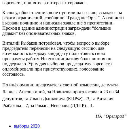
горсовета, принятое в интересах горожан.
К слову, общественников не пустили на сессию, ссылаясь на
режим ограничений, сообщили “Граждане Орла”. Активисты
вызвали полицию и написали заявление о препятствии.
Проход в здание администрации заграждали “большие
дядьки” без опознавательных знаков.
Виталий Рыбаков потребовал, чтобы вопрос о выборе
председателя перенесли на следующую сессию, дав
возможность каждому кандидату подготовить свою
программы работу. Но его инициативу большинство не
поддержало. Урну для выборов председателя горсовета
опломбировали при присутствующих, голосование
состоялось.
По информации
председателя счетной комиссии, депутата
Ларисы Антошкиной,
за Новикова проголосовали 23 из 34
депутатов, за Ивана Дынковича (КПРФ) – 3, за Виталия
Рыбакова – 7, за Романа Неверова (ЛДПР) – 1.
ИА “Орелград”
выборы 2020