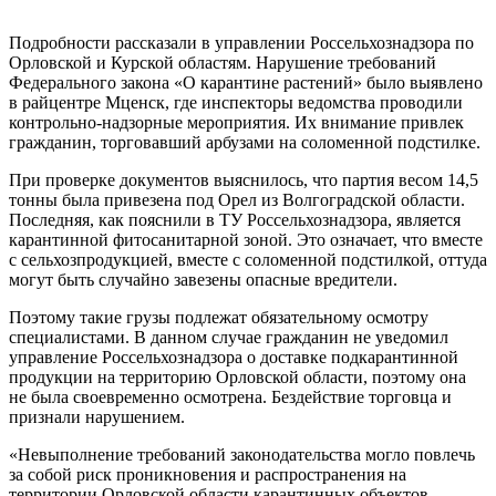
Подробности рассказали в управлении Россельхознадзора по
Орловской и Курской областям. Нарушение требований
Федерального закона «О карантине растений» было выявлено
в райцентре Мценск, где инспекторы ведомства проводили
контрольно-надзорные мероприятия. Их внимание привлек
гражданин, торговавший арбузами на соломенной подстилке.
При проверке документов выяснилось, что партия весом 14,5
тонны была привезена под Орел из Волгоградской области.
Последняя, как пояснили в ТУ Россельхознадзора, является
карантинной фитосанитарной зоной. Это означает, что вместе
с сельхозпродукцией, вместе с соломенной подстилкой, оттуда
могут быть случайно завезены опасные вредители.
Поэтому такие грузы подлежат обязательному осмотру
специалистами. В данном случае гражданин не уведомил
управление Россельхознадзора о доставке подкарантинной
продукции на территорию Орловской области, поэтому она
не была своевременно осмотрена. Бездействие торговца и
признали нарушением.
«Невыполнение требований законодательства могло повлечь
за собой риск проникновения и распространения на
территории Орловской области карантинных объектов, –