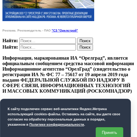
Реклама. Рекламодатель - ПАО
"СЗ "Орелстрой"
Найти:
Найти:
Информация, маркированная ИА “Орелград”, является
официальным сообщением средства массовой информации
Информационное агентство “ОрелГрад” (свидетельство о
регистрации ИА № ФС 77 – 75617 от 19 апреля 2019 года
выдано ФЕДЕРАЛЬНОЙ СЛУЖБОЙ ПО НАДЗОРУ В
СФЕРЕ СВЯЗИ, ИНФОРМАЦИОННЫХ ТЕХНОЛОГИЙ
И МАССОВЫХ КОММУНИКАЦИЙ (РОСКОМНАДЗОР)
ПОЛИТИКА КОНФИДЕНЦИАЛЬНОСТИ
К cайту подключен сервис веб-аналитики Яндекс.Метрика
СОГЛАСИЕ НА ОБРАБОТКУ ПЕРСОНАЛЬНЫХ
использующий cookies-файлы. Оставаясь на сайте, вы даете свое
ДАННЫХ
согласие на обработку персональных данных в порядке,
указанном в
Политике конфиденциальности
.
Орелград. 2026 год
Принять