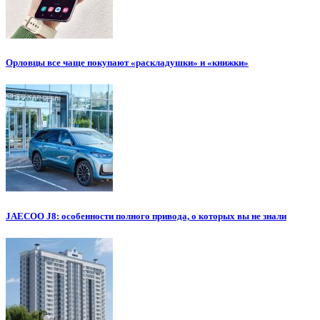
Орловцы все чаще покупают «раскладушки» и «книжки»
JAECOO J8: особенности полного привода, о которых вы не знали