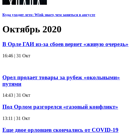
Куда уходит лето: Wink знает, чем заняться в августе
Октябрь 2020
В Орле ГАИ из-за сбоев вернет «живую очередь»
16:46 | 31 Окт
Орел продает товары за рубеж «окольными»
путями
14:43 | 31 Окт
Под Орлом разгорелся «газовый конфликт»
13:11 | 31 Окт
Еще двое орловцев скончались от COVID-19