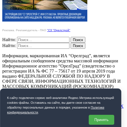
Реклама. Рекламодатель - ПАО
"СЗ "Орелстрой"
Найти:
Найти:
Информация, маркированная ИА “Орелград”, является
официальным сообщением средства массовой информации
Информационное агентство “ОрелГрад” (свидетельство о
регистрации ИА № ФС 77 – 75617 от 19 апреля 2019 года
выдано ФЕДЕРАЛЬНОЙ СЛУЖБОЙ ПО НАДЗОРУ В
СФЕРЕ СВЯЗИ, ИНФОРМАЦИОННЫХ ТЕХНОЛОГИЙ И
МАССОВЫХ КОММУНИКАЦИЙ (РОСКОМНАДЗОР)
ПОЛИТИКА КОНФИДЕНЦИАЛЬНОСТИ
К cайту подключен сервис веб-аналитики Яндекс.Метрика использующий
cookies-файлы. Оставаясь на сайте, вы даете свое согласие на
СОГЛАСИЕ НА ОБРАБОТКУ ПЕРСОНАЛЬНЫХ ДАННЫХ
обработку персональных данных в порядке, указанном в
Политике
конфиденциальности
.
Орелград. 2026 год
Принять