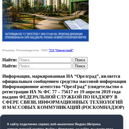
Реклама. Рекламодатель - ПАО
"СЗ "Орелстрой"
Найти:
Найти:
Информация, маркированная ИА “Орелград”, является
официальным сообщением средства массовой информации
Информационное агентство “ОрелГрад” (свидетельство о
регистрации ИА № ФС 77 – 75617 от 19 апреля 2019 года
выдано ФЕДЕРАЛЬНОЙ СЛУЖБОЙ ПО НАДЗОРУ В
СФЕРЕ СВЯЗИ, ИНФОРМАЦИОННЫХ ТЕХНОЛОГИЙ
И МАССОВЫХ КОММУНИКАЦИЙ (РОСКОМНАДЗОР)
ПОЛИТИКА КОНФИДЕНЦИАЛЬНОСТИ
К cайту подключен сервис веб-аналитики Яндекс.Метрика
СОГЛАСИЕ НА ОБРАБОТКУ ПЕРСОНАЛЬНЫХ