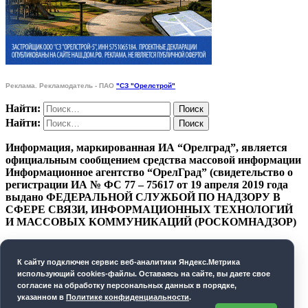
Реклама. Рекламодатель - ПАО
"СЗ "Орелстрой"
Найти:
Найти:
Информация, маркированная ИА “Орелград”, является
официальным сообщением средства массовой информации
Информационное агентство “ОрелГрад” (свидетельство о
регистрации ИА № ФС 77 – 75617 от 19 апреля 2019 года
выдано ФЕДЕРАЛЬНОЙ СЛУЖБОЙ ПО НАДЗОРУ В
СФЕРЕ СВЯЗИ, ИНФОРМАЦИОННЫХ ТЕХНОЛОГИЙ
И МАССОВЫХ КОММУНИКАЦИЙ (РОСКОМНАДЗОР)
ПОЛИТИКА КОНФИДЕНЦИАЛЬНОСТИ
К cайту подключен сервис веб-аналитики Яндекс.Метрика
СОГЛАСИЕ НА ОБРАБОТКУ ПЕРСОНАЛЬНЫХ
использующий cookies-файлы. Оставаясь на сайте, вы даете свое
ДАННЫХ
согласие на обработку персональных данных в порядке,
указанном в
Политике конфиденциальности
.
Орелград. 2026 год