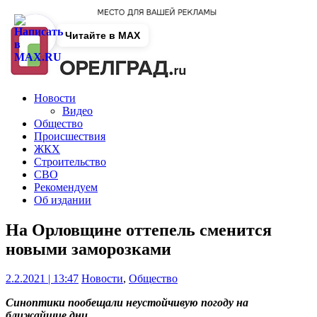
Читайте в MAX
Новости
Видео
Общество
Происшествия
ЖКХ
Строительство
СВО
Рекомендуем
Об издании
На Орловщине оттепель сменится
новыми заморозками
2.2.2021 | 13:47
Новости
,
Общество
Синоптики пообещали неустойчивую погоду на
ближайшие дни.