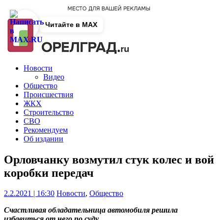
Читайте в MAX
Новости
Видео
Общество
Происшествия
ЖКХ
Строительство
СВО
Рекомендуем
Об издании
Орловчанку возмутил стук колес и вой
коробки передач
2.2.2021 | 16:30
Новости
,
Общество
Счастливая обладательница автомобиля решила
избавиться от него по суду.