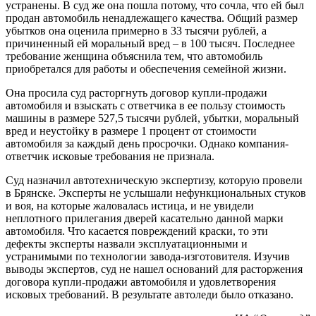
устранены. В суд же она пошла потому, что сочла, что ей был
продан автомобиль ненадлежащего качества. Общий размер
убытков она оценила примерно в 33 тысячи рублей, а
причиненный ей моральный вред – в 100 тысяч. Последнее
требование женщина объяснила тем, что автомобиль
приобретался для работы и обеспечения семейной жизни.
Она просила суд расторгнуть договор купли-продажи
автомобиля и взыскать с ответчика в ее пользу стоимость
машины в размере 527,5 тысячи рублей, убытки, моральный
вред и неустойку в размере 1 процент от стоимости
автомобиля за каждый день просрочки. Однако компания-
ответчик исковые требования не признала.
Суд назначил автотехническую экспертизу, которую провели
в Брянске. Эксперты не услышали нефункциональных стуков
и воя, на которые жаловалась истица, и не увидели
неплотного прилегания дверей касательно данной марки
автомобиля. Что касается повреждений краски, то эти
дефекты эксперты назвали эксплуатационными и
устранимыми по технологии завода-изготовителя. Изучив
выводы экспертов, суд не нашел оснований для расторжения
договора купли-продажи автомобиля и удовлетворения
исковых требований. В результате автоледи было отказано.