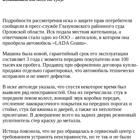
Подробности рассмотрения иска о защите прав потребителя
сообщили в пресс-службе Глазуновского районного суда
Орловской области. Иск подала местная жительница, а
ответчиком стало одно из ООО – автосалон, в котором она
приобрела автомобиль «LADA Granta».
Машина была новой, гарантийный срок его эксплуатации
составляет 3 года с момента передачи покупателю или 100
тысяч км пробега. Продавец при оформлении договора купли-
продажи отдельно гарантировал, что автомобиль технически
исправлен и не имеет дефектов.
В иске автоледи указала, что спустя некоторое время был
выявлен ряд неисправностей. Она их перечислила: стук в
переднем левом колесе, воющий звук коробки передач,
отслоение лакокрасочного покрытия на передних порогах и
стойке, стук багажника и дверей, а также их неплотное
прилегание. В довершение всего на задних дверях резиновый
уплотнитель стер краску до металла.
Истица пояснила, что не раз обращалась в сервисный центр с
требованием устранить неисправности, но те так и не были