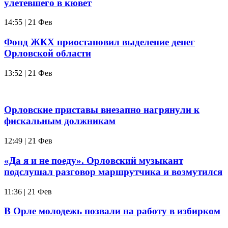
улетевшего в кювет
14:55 | 21 Фев
Фонд ЖКХ приостановил выделение денег
Орловской области
13:52 | 21 Фев
Орловские приставы внезапно нагрянули к
фискальным должникам
12:49 | 21 Фев
«Да я и не поеду». Орловский музыкант
подслушал разговор маршрутчика и возмутился
11:36 | 21 Фев
В Орле молодежь позвали на работу в избирком