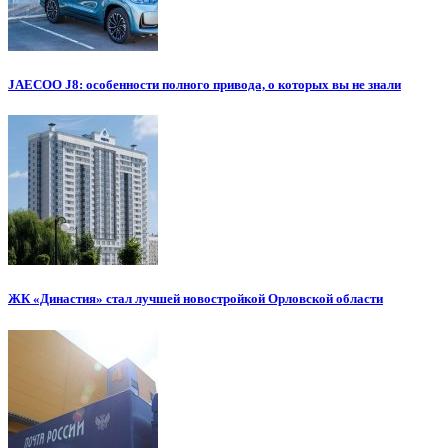
JAECOO J8: особенности полного привода, о которых вы не знали
ЖК «Династия» стал лучшей новостройкой Орловской области