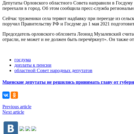
Депутаты Орловского областного Совета направили в Госдуму з
переехали в город. Об этом сообщила пресс-служба региональн
Сейчас труженики села теряют надбавку при переезде из сель
поручил Правительству РФ и Госдуме до 1 мая 2021 подготовит
Председатель орловского облсовета Леонид Музалевский считае
отрасли, не может и не должен быть перечёркнут». Он также о
госдума
доплаты к пенсии
областной Совет народных депутатов
Мценские депутаты не решились принимать главу от губер
Previous article
Next article