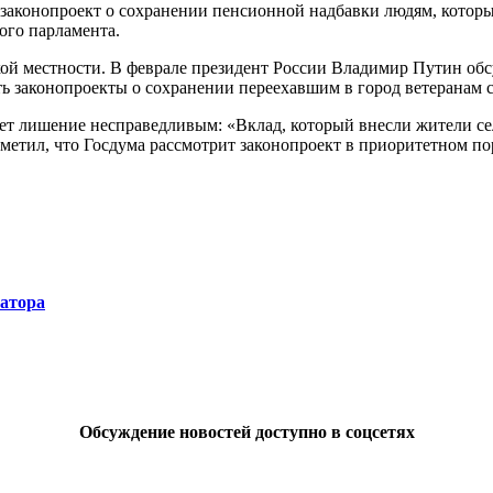
аконопроект о сохранении пенсионной надбавки людям, которые 
ого парламента.
ской местности. В феврале президент России Владимир Путин обс
ь законопроекты о сохранении переехавшим в город ветеранам с
т лишение несправедливым: «Вклад, который внесли жители села
тметил, что Госдума рассмотрит законопроект в приоритетном по
натора
Обсуждение новостей доступно в соцсетях