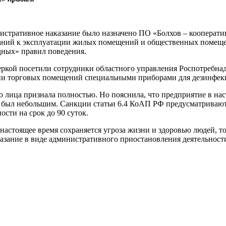
нистративное наказание было назначено ПО «Болхов – кооперат
ний к эксплуатации жилых помещений и общественных помещен
дных» правил поведения.
веркой посетили сотрудники областного управления Роспотребнад
ании торговых помещений специальными приборами для дезинфек
о лица признала полностью. Но пояснила, что предприятие в на
был небольшим. Санкции статьи 6.4 КоАП РФ предусматривают д
сти на срок до 90 суток.
 настоящее время сохраняется угроза жизни и здоровью людей, т
аказание в виде административного приостановления деятельност