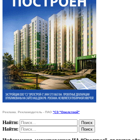
Реклама. Рекламодатель - ПАО
"СЗ "Орелстрой"
Найти:
Найти: