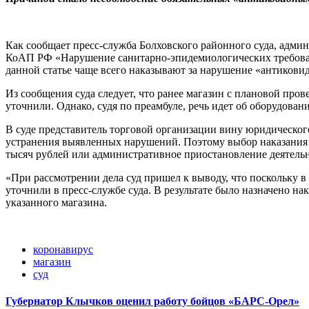
Как сообщает пресс-служба Болховского районного суда, адми
КоАП РФ «Нарушение санитарно-эпидемиологических требова
данной статье чаще всего наказывают за нарушение «антикови
Из сообщения суда следует, что ранее магазин с плановой про
уточнили. Однако, судя по преамбуле, речь идет об оборудов
В суде представитель торговой организации вину юридическог
устранения выявленных нарушений. Поэтому выбор наказания 
тысяч рублей или административное приостановление деятельно
«При рассмотрении дела суд пришел к выводу, что поскольку в
уточнили в пресс-службе суда. В результате было назначено н
указанного магазина.
коронавирус
магазин
суд
Губернатор Клычков оценил работу бойцов «БАРС-Орел»