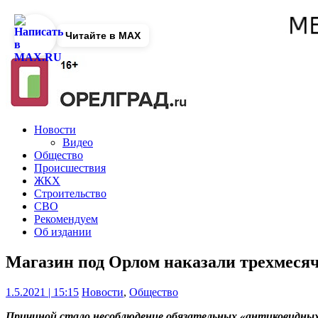
Читайте в MAX
Новости
Видео
Общество
Происшествия
ЖКХ
Строительство
СВО
Рекомендуем
Об издании
Магазин под Орлом наказали трехмес
1.5.2021 | 15:15
Новости
,
Общество
Причиной стало несоблюдение обязательных «антиковидных