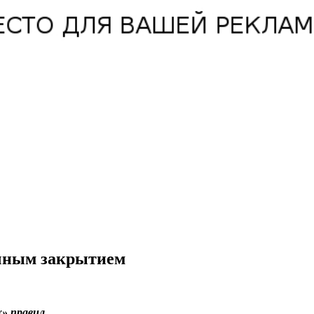
ячным закрытием
» правил.