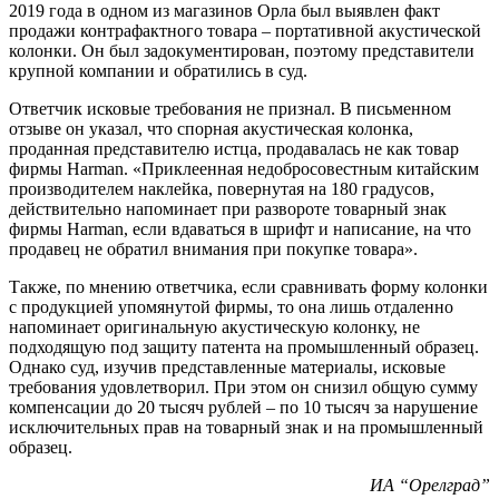
2019 года в одном из магазинов Орла был выявлен факт
продажи контрафактного товара – портативной акустической
колонки. Он был задокументирован, поэтому представители
крупной компании и обратились в суд.
Ответчик исковые требования не признал. В письменном
отзыве он указал, что спорная акустическая колонка,
проданная представителю истца, продавалась не как товар
фирмы Harman. «Приклеенная недобросовестным китайским
производителем наклейка, повернутая на 180 градусов,
действительно напоминает при развороте товарный знак
фирмы Harman, если вдаваться в шрифт и написание, на что
продавец не обратил внимания при покупке товара».
Также, по мнению ответчика, если сравнивать форму колонки
с продукцией упомянутой фирмы, то она лишь отдаленно
напоминает оригинальную акустическую колонку, не
подходящую под защиту патента на промышленный образец.
Однако суд, изучив представленные материалы, исковые
требования удовлетворил. При этом он снизил общую сумму
компенсации до 20 тысяч рублей – по 10 тысяч за нарушение
исключительных прав на товарный знак и на промышленный
образец.
ИА “Орелград”