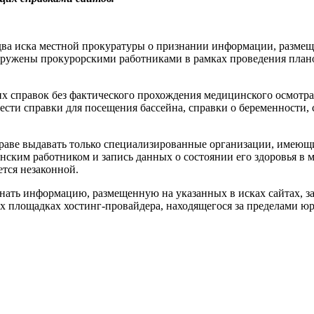
два иска местной прокуратуры о признании информации, размещ
ружены прокурорскими работниками в рамках проведения планов
правок без фактического прохождения медицинского осмотра и 
ести справки для посещения бассейна, справки о беременности,
вправе выдавать только специализированные организации, имею
нским работником и запись данных о состоянии его здоровья в 
ется незаконной.
изнать информацию, размещенную на указанных в исках сайтах, 
ких площадках хостинг-провайдера, находящегося за пределами 