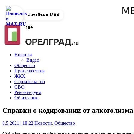
Читайте в MAX
Новости
Видео
Общество
Происшествия
ЖКХ
Строительство
СВО
Рекомендуем
Об издании
Справки о кодировании от алкоголизм
8.5.2021 | 18:22
Новости
,
Общество
Суд удовлетворил требования прокурора о закрытии торгу
ющ