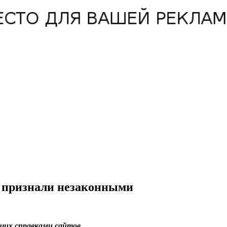
а признали незаконными
их справками сайтов.