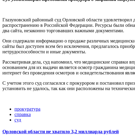
Глазуновский районный суд Орловской области удовлетворил 
распространению в Российской Федерации. Ресурсы были обна
два сайта, незаконно торговавших важными документами.
Они содержали информацию о продаже различных медицинских с
сайты был доступен всем без исключения, предлагалось приобр
нетрудоспособности и иные документы.
Рассматривая дела, суд напомнил, что медицинские справки 
основанием для их выдачи является осмотр гражданина медици
интернет без проведения осмотров и освидетельствования явля
С учетом этого суд согласился с прокурором и постановил пр
установить не удалось, так как они расположены на техничес
прокуратура
справка
суд
Орловской области не хватило 3,2 миллиарда рублей