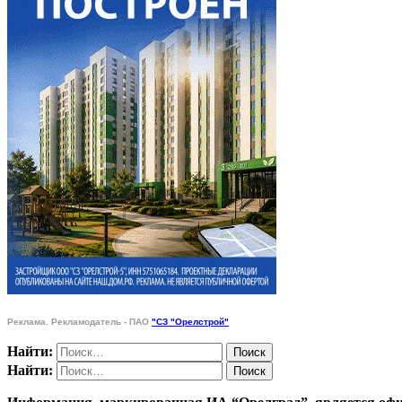
Реклама. Рекламодатель - ПАО
"СЗ "Орелстрой"
Найти:
Найти: