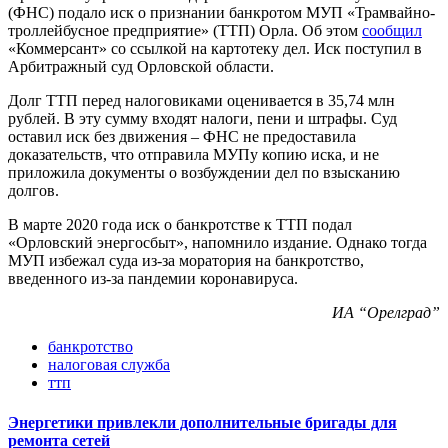
(ФНС) подало иск о признании банкротом МУП «Трамвайно-
троллейбусное предприятие» (ТТП) Орла. Об этом
сообщил
«Коммерсант» со ссылкой на картотеку дел. Иск поступил в
Арбитражный суд Орловской области.
Долг ТТП перед налоговиками оценивается в 35,74 млн
рублей. В эту сумму входят налоги, пени и штрафы. Суд
оставил иск без движения – ФНС не предоставила
доказательств, что отправила МУПу копию иска, и не
приложила документы о возбуждении дел по взысканию
долгов.
В марте 2020 года иск о банкротстве к ТТП подал
«Орловский энергосбыт», напомнило издание. Однако тогда
МУП избежал суда из-за моратория на банкротство,
введенного из-за пандемии коронавируса.
ИА “Орелград”
банкротство
налоговая служба
ттп
Энергетики привлекли дополнительные бригады для
ремонта сетей