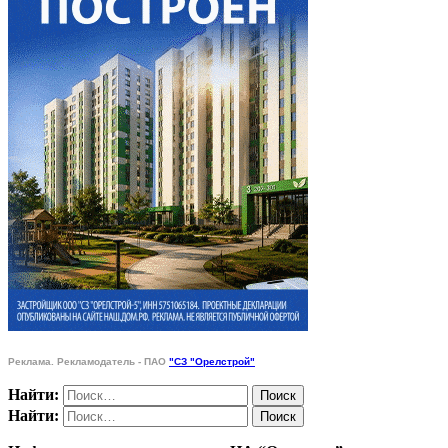
Реклама. Рекламодатель - ПАО
"СЗ "Орелстрой"
Найти:
Найти: