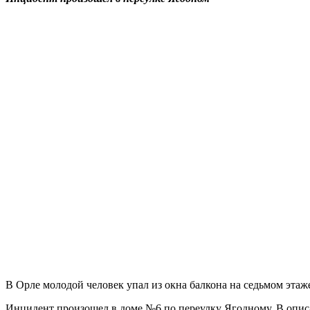
В Орле молодой человек упал из окна балкона на седьмом эта
Инцидент произошел в доме №6 по переулку Ягодному. В описа