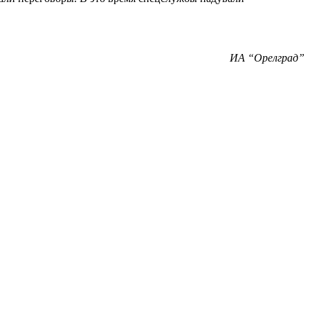
ИА “Орелград”