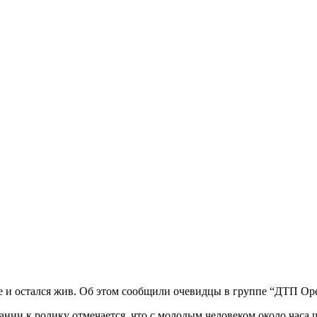
же и остался жив. Об этом сообщили очевидцы в группе “ДТП Ор
нии к ролику отмечается, что с молодым человеком около часа 