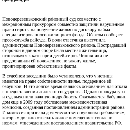
Новодеревеньковский районный суд совместно с
межрайонным прокурором совместно защитили нарушенное
право сироты на получение жилья по договору найма
специализированного жилищного фонда. Об этом сообщает
пресс-служба райсуда. В роли ответчика выступила
администрация Новодеревеньковского района. Пострадавшей
стороной в данном споре была местная жительница,
относящаяся к категории детей-сирот. Чиновники не
предоставили ей положенное по закону жилье,
проигнорировав объективные факты.
В судебном заседании было установлено, что у истицы
имеется на праве собственности жилье, подаренное ей
бабушкой. И это долгое время являлось основанием для отказа
в предоставлении жилья от государства. Однако прокуратура
и суд выяснили важную подробность. Оказывается, бабушкин
дом еще в 2009 году обследовала межведомственная
комиссия, созданная постановлением администрации района.
И комиссия признала дом «несоответствующим требованиям,
которым должно отвечать жилое помещение» согласно
нормам, утвержденным постановлением правительства РФ.