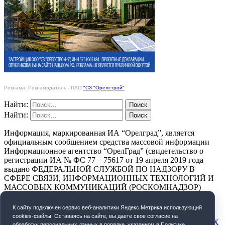
Реклама. Рекламодатель - ПАО
"СЗ "Орелстрой"
Найти:
Найти:
Информация, маркированная ИА “Орелград”, является
официальным сообщением средства массовой информации
Информационное агентство “ОрелГрад” (свидетельство о
регистрации ИА № ФС 77 – 75617 от 19 апреля 2019 года
выдано ФЕДЕРАЛЬНОЙ СЛУЖБОЙ ПО НАДЗОРУ В
СФЕРЕ СВЯЗИ, ИНФОРМАЦИОННЫХ ТЕХНОЛОГИЙ И
МАССОВЫХ КОММУНИКАЦИЙ (РОСКОМНАДЗОР)
ПОЛИТИКА КОНФИДЕНЦИАЛЬНОСТИ
К cайту подключен сервис веб-аналитики Яндекс.Метрика использующий
cookies-файлы. Оставаясь на сайте, вы даете свое согласие на
СОГЛАСИЕ НА ОБРАБОТКУ ПЕРСОНАЛЬНЫХ ДАННЫХ
обработку персональных данных в порядке, указанном в
Политике