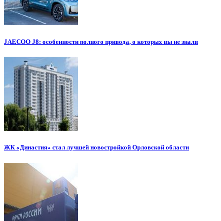
JAECOO J8: особенности полного привода, о которых вы не знали
ЖК «Династия» стал лучшей новостройкой Орловской области