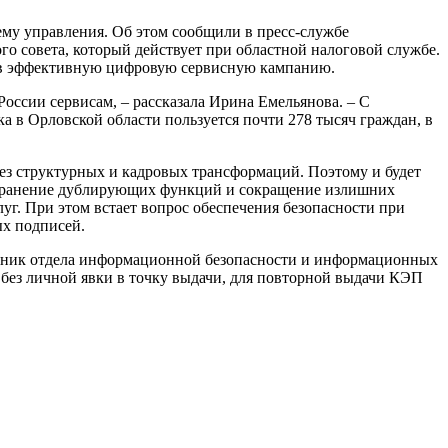
ему управления. Об этом сообщили в пресс-службе
о совета, который действует при областной налоговой службе.
я в эффективную цифровую сервисную кампанию.
ссии сервисам, – рассказала Ирина Емельянова. – С
 в Орловской области пользуется почти 278 тысяч граждан, в
ез структурных и кадровых трансформаций. Поэтому и будет
 устранение дублирующих функций и сокращение излишних
уг. При этом встает вопрос обеспечения безопасности при
ых подписей.
чальник отдела информационной безопасности и информационных
без личной явки в точку выдачи, для повторной выдачи КЭП