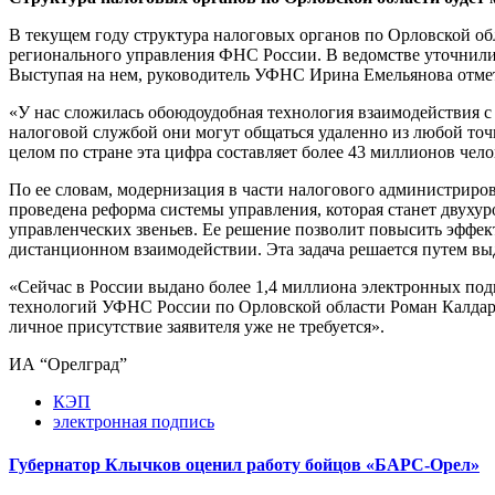
В текущем году структура налоговых органов по Орловской об
регионального управления ФНС России. В ведомстве уточнили,
Выступая на нем, руководитель УФНС Ирина Емельянова отме
«У нас сложилась обоюдоудобная технология взаимодействия с
налоговой службой они могут общаться удаленно из любой точ
целом по стране эта цифра составляет более 43 миллионов чело
По ее словам, модернизация в части налогового администриро
проведена реформа системы управления, которая станет двух
управленческих звеньев. Ее решение позволит повысить эффект
дистанционном взаимодействии. Эта задача решается путем 
«Сейчас в России выдано более 1,4 миллиона электронных под
технологий УФНС России по Орловской области Роман Калдаро
личное присутствие заявителя уже не требуется».
ИА “Орелград”
КЭП
электронная подпись
Губернатор Клычков оценил работу бойцов «БАРС-Орел»