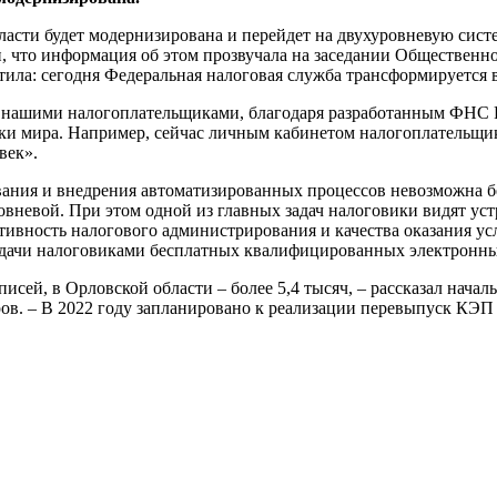
ласти будет модернизирована и перейдет на двухуровневую сист
 что информация об этом прозвучала на заседании Общественног
тила: сегодня Федеральная налоговая служба трансформируетс
 нашими налогоплательщиками, благодаря разработанным ФНС Ро
ки мира. Например, сейчас личным кабинетом налогоплательщика
век».
вания и внедрения автоматизированных процессов невозможна б
уровневой. При этом одной из главных задач налоговики видят
ивность налогового администрирования и качества оказания усл
выдачи налоговиками бесплатных квалифицированных электронн
писей, в Орловской области – более 5,4 тысяч, – рассказал на
в. – В 2022 году запланировано к реализации перевыпуск КЭП 