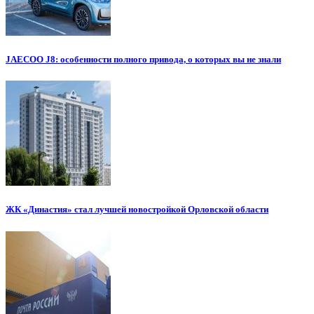
JAECOO J8: особенности полного привода, о которых вы не знали
ЖК «Династия» стал лучшей новостройкой Орловской области