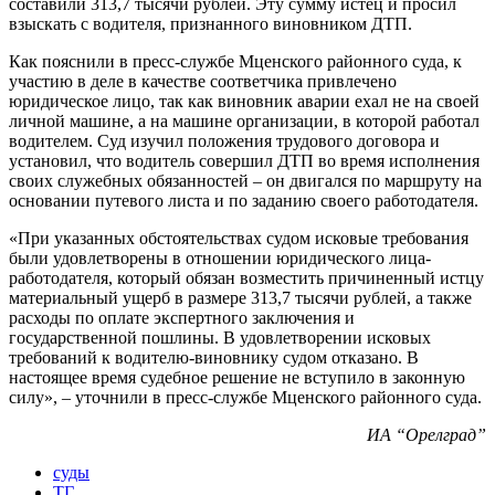
составили 313,7 тысячи рублей. Эту сумму истец и просил
взыскать с водителя, признанного виновником ДТП.
Как пояснили в пресс-службе Мценского районного суда, к
участию в деле в качестве соответчика привлечено
юридическое лицо, так как виновник аварии ехал не на своей
личной машине, а на машине организации, в которой работал
водителем. Суд изучил положения трудового договора и
установил, что водитель совершил ДТП во время исполнения
своих служебных обязанностей – он двигался по маршруту на
основании путевого листа и по заданию своего работодателя.
«При указанных обстоятельствах судом исковые требования
были удовлетворены в отношении юридического лица-
работодателя, который обязан возместить причиненный истцу
материальный ущерб в размере 313,7 тысячи рублей, а также
расходы по оплате экспертного заключения и
государственной пошлины. В удовлетворении исковых
требований к водителю-виновнику судом отказано. В
настоящее время судебное решение не вступило в законную
силу», – уточнили в пресс-службе Мценского районного суда.
ИА “Орелград”
суды
ТГ