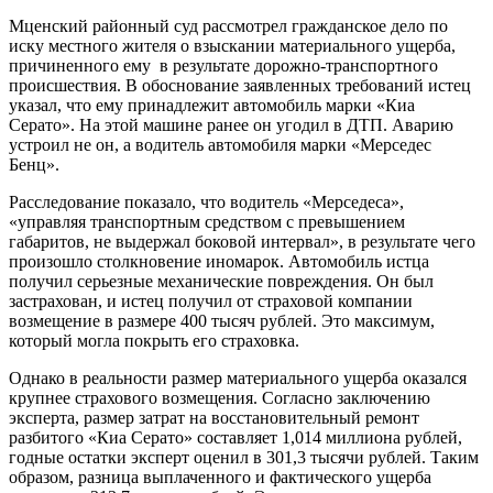
Мценский районный суд рассмотрел гражданское дело по
иску местного жителя о взыскании материального ущерба,
причиненного ему в результате дорожно-транспортного
происшествия. В обоснование заявленных требований истец
указал, что ему принадлежит автомобиль марки «Киа
Серато». На этой машине ранее он угодил в ДТП. Аварию
устроил не он, а водитель автомобиля марки «Мерседес
Бенц».
Расследование показало, что водитель «Мерседеса»,
«управляя транспортным средством с превышением
габаритов, не выдержал боковой интервал», в результате чего
произошло столкновение иномарок. Автомобиль истца
получил серьезные механические повреждения. Он был
застрахован, и истец получил от страховой компании
возмещение в размере 400 тысяч рублей. Это максимум,
который могла покрыть его страховка.
Однако в реальности размер материального ущерба оказался
крупнее страхового возмещения. Согласно заключению
эксперта, размер затрат на восстановительный ремонт
разбитого «Киа Серато» составляет 1,014 миллиона рублей,
годные остатки эксперт оценил в 301,3 тысячи рублей. Таким
образом, разница выплаченного и фактического ущерба