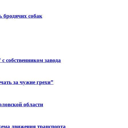
ь бродячих собак
 с собственником завода
чать за чужие грехи”
рловской области
хема движения транспорта