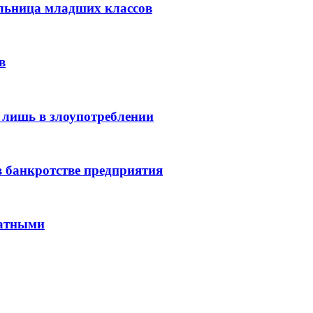
льница младших классов
в
 лишь в злоупотреблении
 банкротстве предприятия
латными