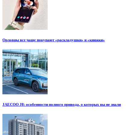
Орловцы все чаще покупают «раскладушки» и «книжки»
JAECOO J8: особенности полного привода, о которых вы не знали