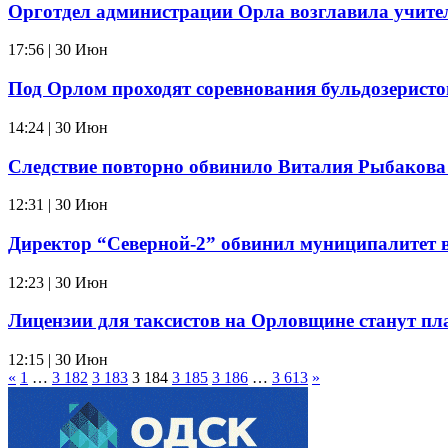
Орготдел администрации Орла возглавила учите
17:56 | 30 Июн
Под Орлом проходят соревнования бульдозеристо
14:24 | 30 Июн
Следствие повторно обвинило Виталия Рыбакова
12:31 | 30 Июн
Директор “Северной-2” обвинил муниципалитет в
12:23 | 30 Июн
Лицензии для таксистов на Орловщине станут п
12:15 | 30 Июн
«
1
…
3 182
3 183
3 184
3 185
3 186
…
3 613
»