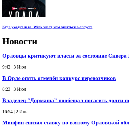
Куда уходит лето: Wink знает, чем заняться в августе
Новости
Орловцы критикуют власти за состояние Сквера 
9:42 | 3 Июл
В Орле опять отменён конкурс перевозчиков
8:23 | 3 Июл
Владелец “Дормаша” пообещал погасить долги по
16:54 | 2 Июл
Минфин снизил ставку по взятому Орловской об