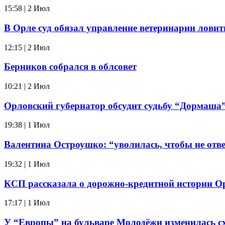
15:58 | 2 Июл
В Орле суд обязал управление ветеринарии ловит
12:15 | 2 Июл
Берников собрался в облсовет
10:21 | 2 Июл
Орловский губернатор обсудит судьбу “Дормаша”
19:38 | 1 Июл
Валентина Остроушко: “уволилась, чтобы не отве
19:32 | 1 Июл
КСП рассказала о дорожно-кредитной истории О
17:17 | 1 Июл
У “Европы” на бульваре Молодёжи изменилась с