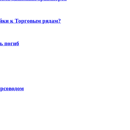
ойки к Торговым рядам?
ь погиб
урсоводом