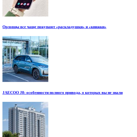
Орловцы все чаще покупают «раскладушки» и «книжки»
JAECOO J8: особенности полного привода, о которых вы не знали