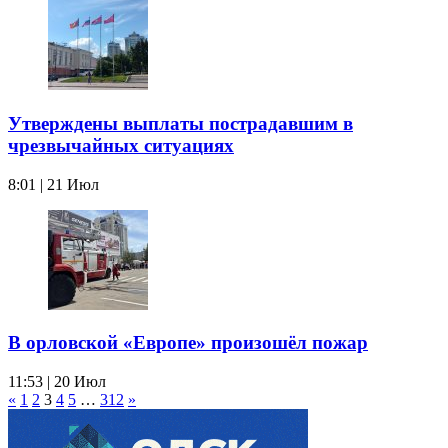
Утверждены выплаты пострадавшим в
чрезвычайных ситуациях
8:01 | 21 Июл
В орловской «Европе» произошёл пожар
11:53 | 20 Июл
«
1
2
3
4
5
…
312
»