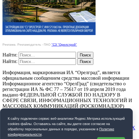
Реклама. Рекламодатель - ПАО
"СЗ "Орелстрой"
Найти:
Найти:
Информация, маркированная ИА “Орелград”, является
официальным сообщением средства массовой информации
Информационное агентство “ОрелГрад” (свидетельство о
регистрации ИА № ФС 77 – 75617 от 19 апреля 2019 года
выдано ФЕДЕРАЛЬНОЙ СЛУЖБОЙ ПО НАДЗОРУ В
СФЕРЕ СВЯЗИ, ИНФОРМАЦИОННЫХ ТЕХНОЛОГИЙ И
МАССОВЫХ КОММУНИКАЦИЙ (РОСКОМНАДЗОР)
ПОЛИТИКА КОНФИДЕНЦИАЛЬНОСТИ
К cайту подключен сервис веб-аналитики Яндекс.Метрика использующий
cookies-файлы. Оставаясь на сайте, вы даете свое согласие на
СОГЛАСИЕ НА ОБРАБОТКУ ПЕРСОНАЛЬНЫХ ДАННЫХ
обработку персональных данных в порядке, указанном в
Политике
конфиденциальности
.
Орелград. 2026 год