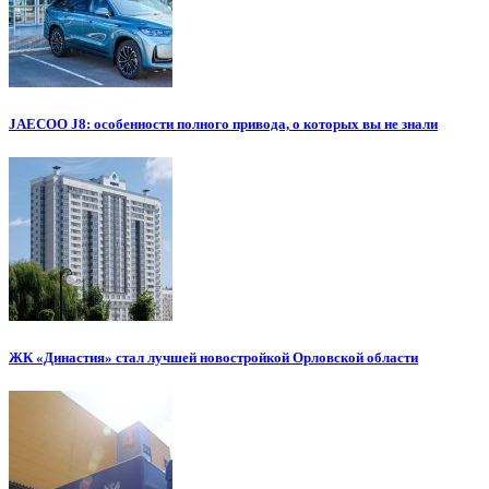
JAECOO J8: особенности полного привода, о которых вы не знали
ЖК «Династия» стал лучшей новостройкой Орловской области