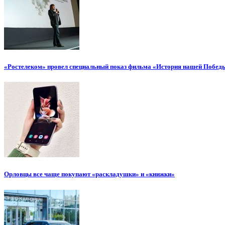
«Ростелеком» провел специальный показ фильма «История нашей Побед
Орловцы все чаще покупают «раскладушки» и «книжки»