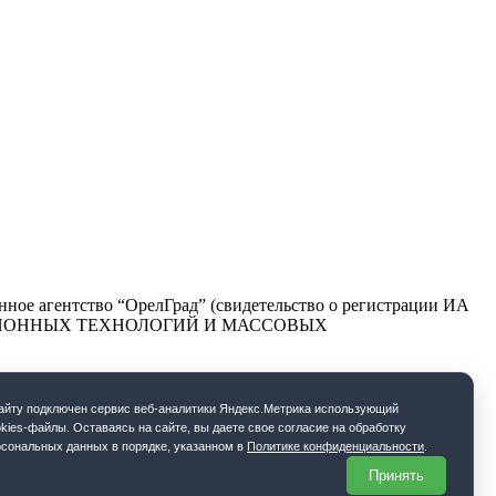
ое агентство “ОрелГрад” (свидетельство о регистрации ИА
РМАЦИОННЫХ ТЕХНОЛОГИЙ И МАССОВЫХ
cайту подключен сервис веб-аналитики Яндекс.Метрика использующий
kies-файлы. Оставаясь на сайте, вы даете свое согласие на обработку
рсональных данных в порядке, указанном в
Политике конфиденциальности
.
Принять