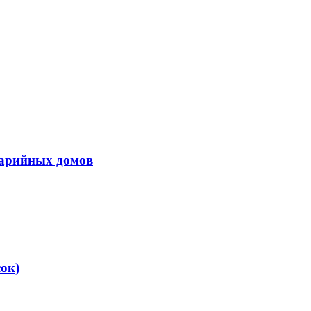
варийных домов
ок)