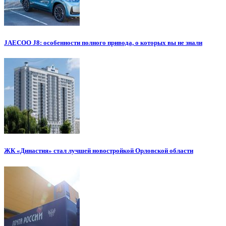
JAECOO J8: особенности полного привода, о которых вы не знали
ЖК «Династия» стал лучшей новостройкой Орловской области