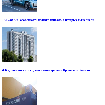
JAECOO J8: особенности полного привода, о которых вы не знали
ЖК «Династия» стал лучшей новостройкой Орловской области