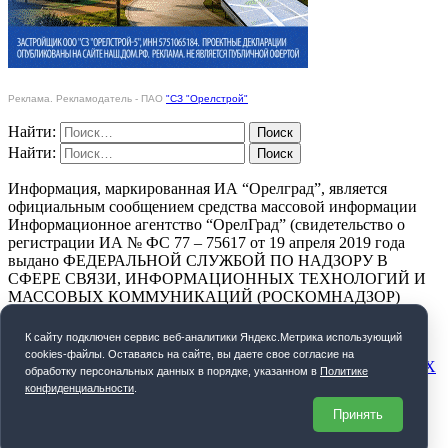
Реклама. Рекламодатель - ПАО
"СЗ "Орелстрой"
Найти:
Найти:
Информация, маркированная ИА “Орелград”, является
официальным сообщением средства массовой информации
Информационное агентство “ОрелГрад” (свидетельство о
регистрации ИА № ФС 77 – 75617 от 19 апреля 2019 года
выдано ФЕДЕРАЛЬНОЙ СЛУЖБОЙ ПО НАДЗОРУ В
СФЕРЕ СВЯЗИ, ИНФОРМАЦИОННЫХ ТЕХНОЛОГИЙ И
МАССОВЫХ КОММУНИКАЦИЙ (РОСКОМНАДЗОР)
ПОЛИТИКА КОНФИДЕНЦИАЛЬНОСТИ
К cайту подключен сервис веб-аналитики Яндекс.Метрика использующий
cookies-файлы. Оставаясь на сайте, вы даете свое согласие на
СОГЛАСИЕ НА ОБРАБОТКУ ПЕРСОНАЛЬНЫХ ДАННЫХ
обработку персональных данных в порядке, указанном в
Политике
конфиденциальности
.
Орелград. 2026 год
Принять