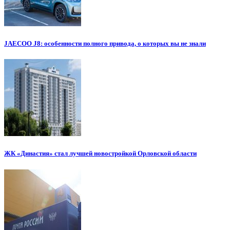
JAECOO J8: особенности полного привода, о которых вы не знали
ЖК «Династия» стал лучшей новостройкой Орловской области