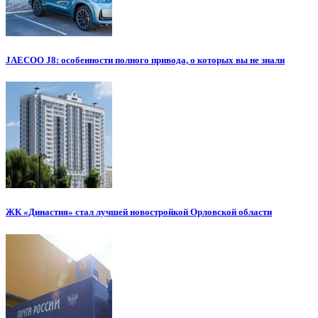
JAECOO J8: особенности полного привода, о которых вы не знали
ЖК «Династия» стал лучшей новостройкой Орловской области