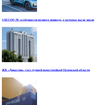
JAECOO J8: особенности полного привода, о которых вы не знали
ЖК «Династия» стал лучшей новостройкой Орловской области