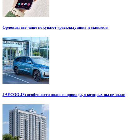
Орловцы все чаще покупают «раскладушки» и «книжки»
JAECOO J8: особенности полного привода, о которых вы не знали