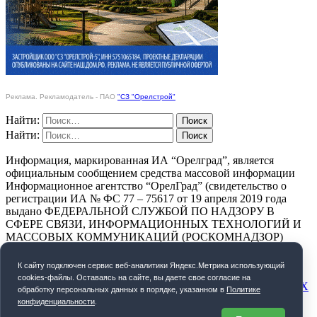
Реклама. Рекламодатель - ПАО
"СЗ "Орелстрой"
Найти:
Найти:
Информация, маркированная ИА “Орелград”, является
официальным сообщением средства массовой информации
Информационное агентство “ОрелГрад” (свидетельство о
регистрации ИА № ФС 77 – 75617 от 19 апреля 2019 года
выдано ФЕДЕРАЛЬНОЙ СЛУЖБОЙ ПО НАДЗОРУ В
СФЕРЕ СВЯЗИ, ИНФОРМАЦИОННЫХ ТЕХНОЛОГИЙ И
МАССОВЫХ КОММУНИКАЦИЙ (РОСКОМНАДЗОР)
ПОЛИТИКА КОНФИДЕНЦИАЛЬНОСТИ
К cайту подключен сервис веб-аналитики Яндекс.Метрика использующий
cookies-файлы. Оставаясь на сайте, вы даете свое согласие на
СОГЛАСИЕ НА ОБРАБОТКУ ПЕРСОНАЛЬНЫХ ДАННЫХ
обработку персональных данных в порядке, указанном в
Политике
конфиденциальности
.
Орелград. 2026 год