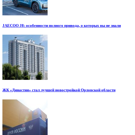
JAECOO J8: особенности полного привода, о которых вы не знали
ЖК «Династия» стал лучшей новостройкой Орловской области