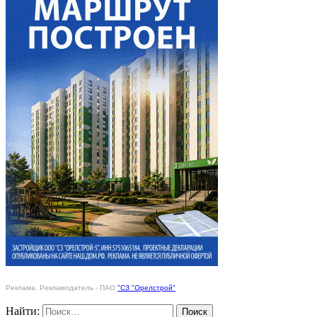
Реклама. Рекламодатель - ПАО
"СЗ "Орелстрой"
Найти: