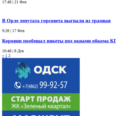
17:48 | 21 Фев
В Орле депутата горсовета выгнали из трамвая
9:28 | 17 Фев
Коровин пообещал пикеты под окнами обкома 
10:48 | 8 Дек
«
1
2