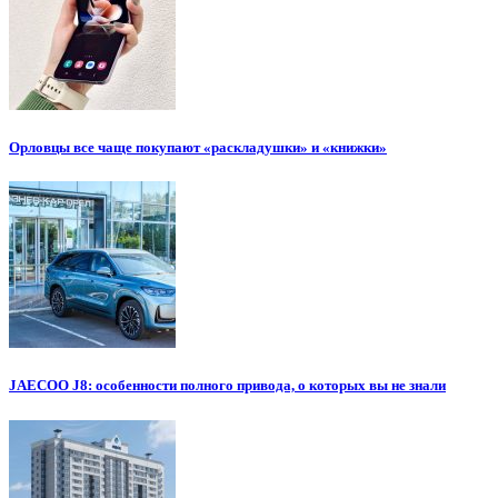
Орловцы все чаще покупают «раскладушки» и «книжки»
JAECOO J8: особенности полного привода, о которых вы не знали