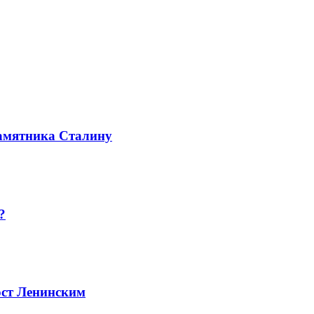
памятника Сталину
?
ост Ленинским