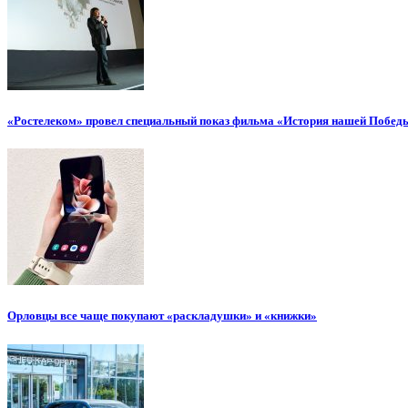
«Ростелеком» провел специальный показ фильма «История нашей Побед
Орловцы все чаще покупают «раскладушки» и «книжки»