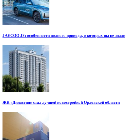
JAECOO J8: особенности полного привода, о которых вы не знали
ЖК «Династия» стал лучшей новостройкой Орловской области