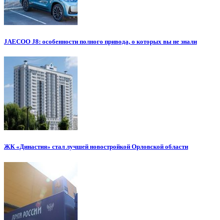
JAECOO J8: особенности полного привода, о которых вы не знали
ЖК «Династия» стал лучшей новостройкой Орловской области