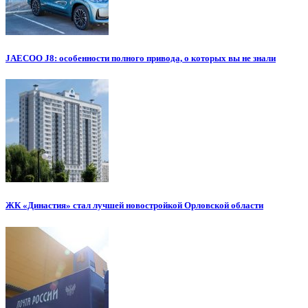
JAECOO J8: особенности полного привода, о которых вы не знали
ЖК «Династия» стал лучшей новостройкой Орловской области