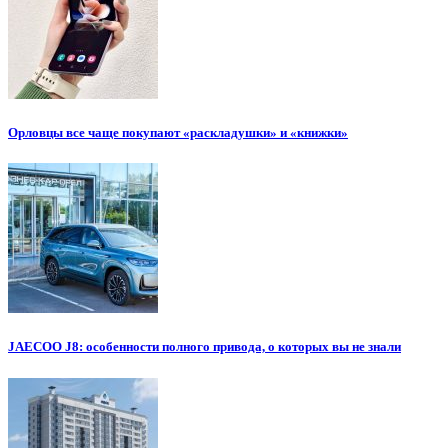
Орловцы все чаще покупают «раскладушки» и «книжки»
JAECOO J8: особенности полного привода, о которых вы не знали