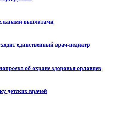
ительными выплатами
ходит единственный врач-педиатр
нопроект об охране здоровья орловцев
ку детских врачей