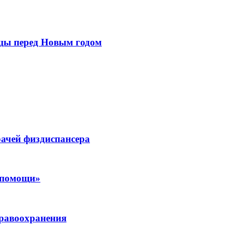
цы перед Новым годом
ачей физдиспансера
 помощи»
дравоохранения