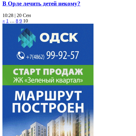
В Орле лечить детей некому?
10:28 | 20 Сен
«
1
…
8
9
10