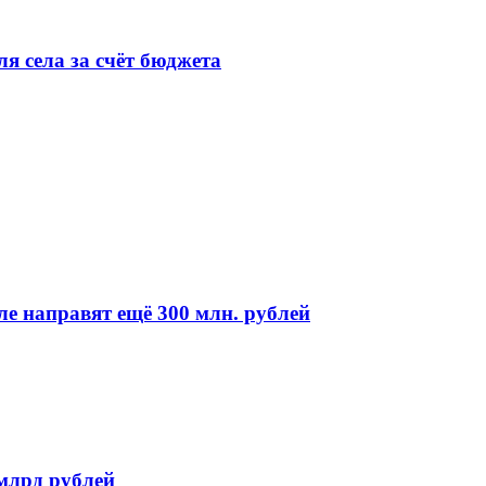
я села за счёт бюджета
е направят ещё 300 млн. рублей
млрд рублей