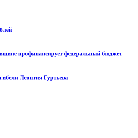
ублей
овщине профинансирует федеральный бюджет
гибели Леонтия Гуртьева