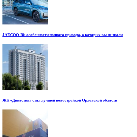
JAECOO J8: особенности полного привода, о которых вы не знали
ЖК «Династия» стал лучшей новостройкой Орловской области