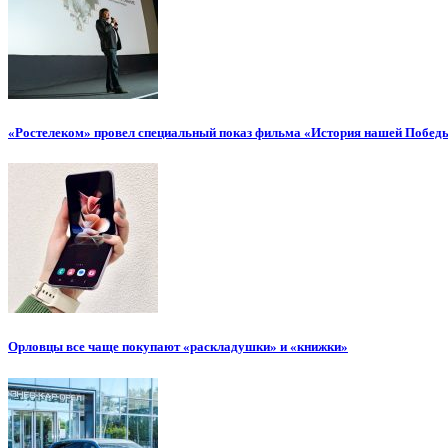
«Ростелеком» провел специальный показ фильма «История нашей Побед
Орловцы все чаще покупают «раскладушки» и «книжки»