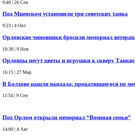
9:40 | 26 Сен
Под Мценском установили три советских танка
9:23 | 4 Окт
Орловские чиновники бросили мемориал ветера
10:30 | 9 Ноя
Орловцы несут цветы и игрушки к скверу Танкис
16:15 | 27 Мар
В Болхове нашли вандала, прокатившегося по м
11:54 | 9 Сен
Под Орлом открыли мемориал “Военная семья”
14:00 | 4 Авг