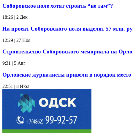
Соборовское поле хотят строить “не там”?
18:26 | 2 Дек
На проект Соборовского поля выделят 57 млн. р
12:29 | 27 Ноя
Строительство Соборовского мемориала на Орл
9:31 | 5 Авг
Орловские журналисты привели в порядок место 
22:51 | 8 Июл