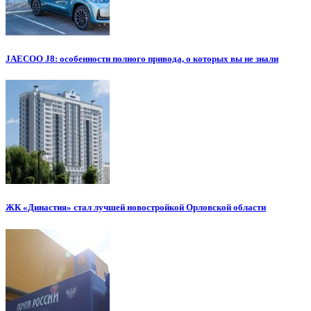
JAECOO J8: особенности полного привода, о которых вы не знали
ЖК «Династия» стал лучшей новостройкой Орловской области