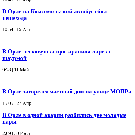
В Орле на Комсомольской автобус сбил
пешехода
10:54 | 15 Авг
В Орле легковушка протаранила ларек с
шаурмой
9:28 | 11 Май
В Орле загорелся частный дом на улице МОПРа
15:05 | 27 Апр
В Орле в одной аварии разбились две молодые
пары
2:09 | 30 Июл