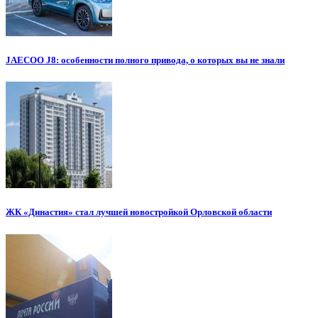
JAECOO J8: особенности полного привода, о которых вы не знали
ЖК «Династия» стал лучшей новостройкой Орловской области