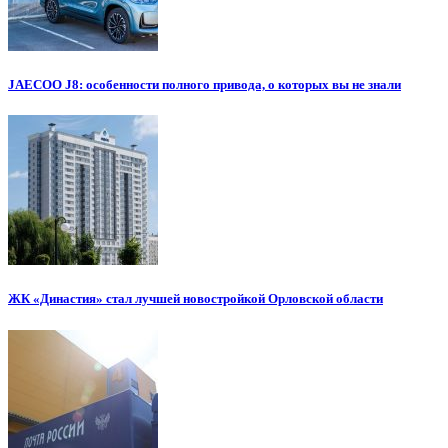
JAECOO J8: особенности полного привода, о которых вы не знали
ЖК «Династия» стал лучшей новостройкой Орловской области