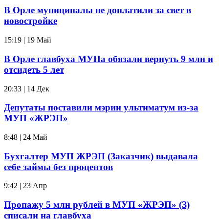
В Орле муниципалы не доплатили за свет в
новостройке
15:19 | 19 Май
В Орле главбуха МУПа обязали вернуть 9 млн и
отсидеть 5 лет
20:33 | 14 Дек
Депутаты поставили мэрии ультиматум из-за
МУП «ЖРЭП»
8:48 | 24 Май
Бухгалтер МУП ЖРЭП (Заказчик) выдавала
себе займы без процентов
9:42 | 23 Апр
Пропажу 5 млн рублей в МУП «ЖРЭП» (З)
списали на главбуха