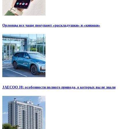
Орловцы все чаще покупают «раскладушки» и «книжки»
JAECOO J8: особенности полного привода, о которых вы не знали