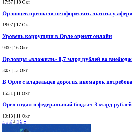
17:57 | 18 Окт
Орловцев призвали не оформлять льготы у афери
18:07 | 17 Окт
Уровень коррупции в Орле оценят онлайн
9:00 | 16 Окт
Орловцы «вложили» 8,7 млрд рублей во внебюд
8:07 | 13 Окт
В Орле с владельцев дорогих иномарок потребо
15:31 | 11 Окт
Орел отдал в федеральный бюджет 3 млрд рублей
13:13 | 11 Окт
«
1
2
3
4
5
»