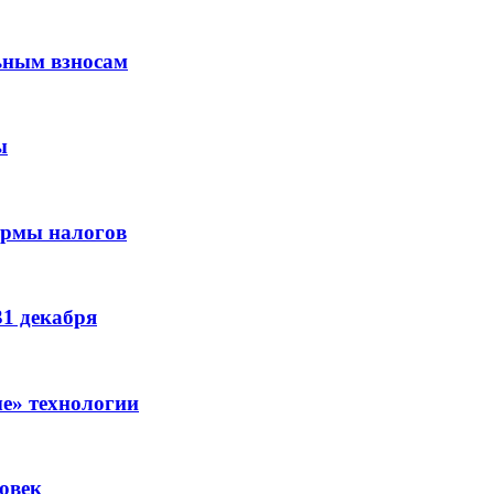
ьным взносам
ы
ормы налогов
31 декабря
е» технологии
овек