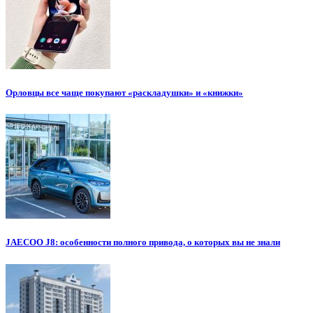
Орловцы все чаще покупают «раскладушки» и «книжки»
JAECOO J8: особенности полного привода, о которых вы не знали