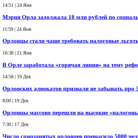
14:51 | 24 Янв
Мэрия Орла задолжала 18 млн рублей по социал
11:59 | 24 Янв
Орловцы стали чаще требовать налоговые льгот
16:38 | 21 Янв
В Орле заработала «горячая линия» на тему реф
14:58 | 19 Дек
Орловских адвокатов призвали не забывать про 
8:00 | 19 Дек
Орловцы массово перешли на высокие «налоговы
7:30 | 17 Дек
Число самозанятых орловцев превысило 5000 чел