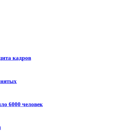
цита кадров
анятых
ло 6000 человек
м