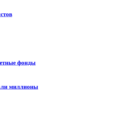
стов
жетные фонды
вали миллионы