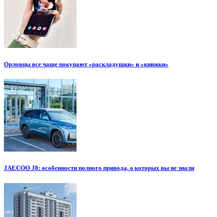
Орловцы все чаще покупают «раскладушки» и «книжки»
JAECOO J8: особенности полного привода, о которых вы не знали