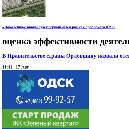
«Поколения»: каким будет первый ЖК в рамках орловского КРТ?
оценка эффективности деятел
В Правительстве страны Орловщину назвали от
11:41 | 17 Авг