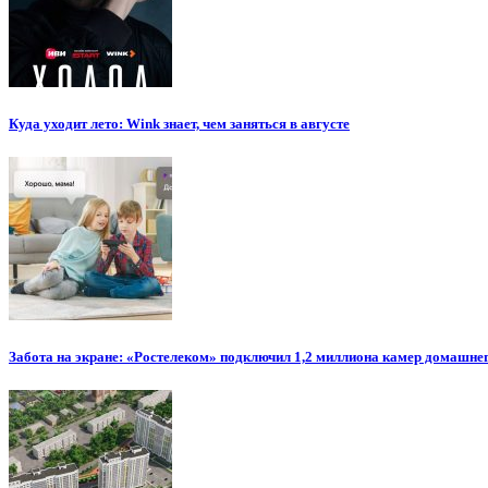
Куда уходит лето: Wink знает, чем заняться в августе
Забота на экране: «Ростелеком» подключил 1,2 миллиона камер домашн