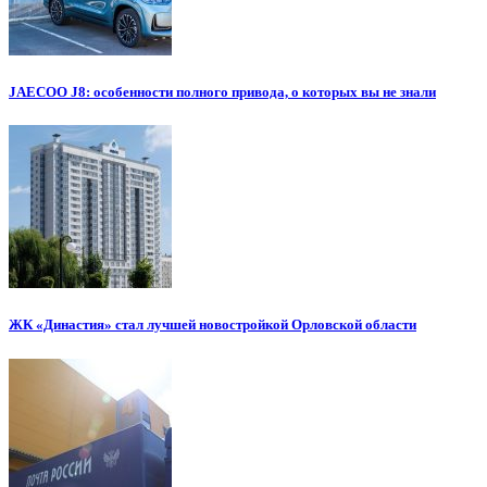
JAECOO J8: особенности полного привода, о которых вы не знали
ЖК «Династия» стал лучшей новостройкой Орловской области