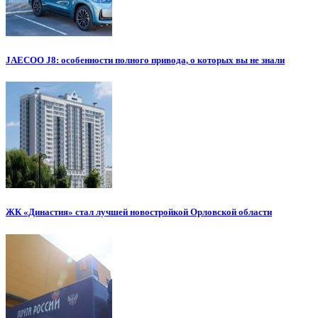
JAECOO J8: особенности полного привода, о которых вы не знали
ЖК «Династия» стал лучшей новостройкой Орловской области