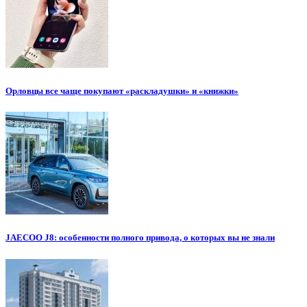
Орловцы все чаще покупают «раскладушки» и «книжки»
JAECOO J8: особенности полного привода, о которых вы не знали