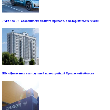
JAECOO J8: особенности полного привода, о которых вы не знали
ЖК «Династия» стал лучшей новостройкой Орловской области