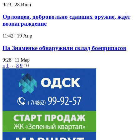
9:23 | 28 Июн
Орловцев, добровольно сдавших оружие, ждёт
вознаграждение
11:42 | 19 Апр
На Знаменке обнаружили склад боеприпасов
9:26 | 11 Мар
«
1
…
8
9
10