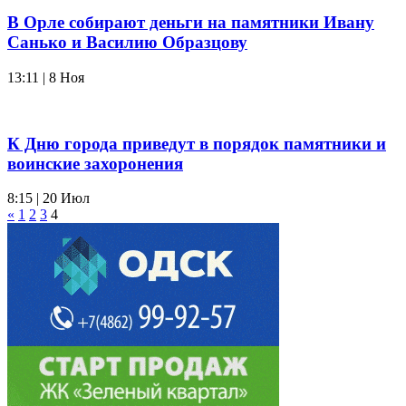
В Орле собирают деньги на памятники Ивану
Санько и Василию Образцову
13:11 | 8 Ноя
К Дню города приведут в порядок памятники и
воинские захоронения
8:15 | 20 Июл
«
1
2
3
4