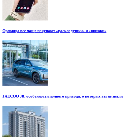
Орловцы все чаще покупают «раскладушки» и «книжки»
JAECOO J8: особенности полного привода, о которых вы не знали