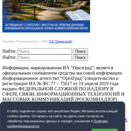
Реклама. Рекламодатель - ПАО
"СЗ "Орелстрой"
Найти:
Найти:
Информация, маркированная ИА “Орелград”, является
официальным сообщением средства массовой информации
Информационное агентство “ОрелГрад” (свидетельство о
регистрации ИА № ФС 77 – 75617 от 19 апреля 2019 года
выдано ФЕДЕРАЛЬНОЙ СЛУЖБОЙ ПО НАДЗОРУ В
СФЕРЕ СВЯЗИ, ИНФОРМАЦИОННЫХ ТЕХНОЛОГИЙ И
МАССОВЫХ КОММУНИКАЦИЙ (РОСКОМНАДЗОР)
ПОЛИТИКА КОНФИДЕНЦИАЛЬНОСТИ
К cайту подключен сервис веб-аналитики Яндекс.Метрика использующий
cookies-файлы. Оставаясь на сайте, вы даете свое согласие на
СОГЛАСИЕ НА ОБРАБОТКУ ПЕРСОНАЛЬНЫХ ДАННЫХ
обработку персональных данных в порядке, указанном в
Политике
конфиденциальности
.
Орелград. 2026 год