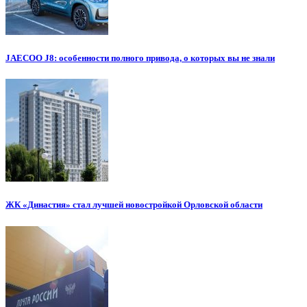
JAECOO J8: особенности полного привода, о которых вы не знали
ЖК «Династия» стал лучшей новостройкой Орловской области